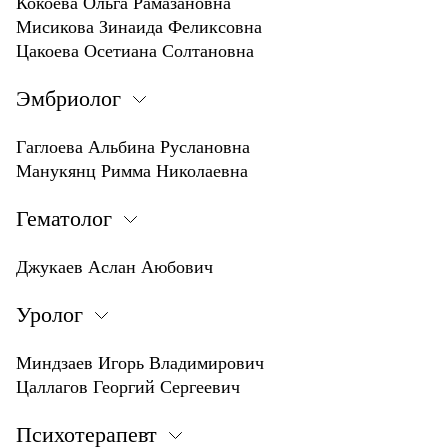
Кокоева Ольга Рамазановна
Мисикова Зинаида Феликсовна
Цакоева Осетиана Солтановна
Эмбриолог
Гаглоева Альбина Руслановна
Манукянц Римма Николаевна
Гематолог
Джукаев Аслан Аюбович
Уролог
Миндзаев Игорь Владимирович
Цаллагов Георгий Сергеевич
Психотерапевт