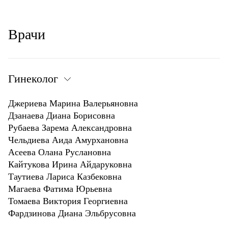
Врачи
Гинеколог
Джериева Марина Валерьяновна
Дзанаева Диана Борисовна
Рубаева Зарема Александровна
Чельдиева Аида Амурхановна
Асеева Олана Руслановна
Кайтукова Ирина Айдаруковна
Таутиева Лариса Казбековна
Магаева Фатима Юрьевна
Томаева Виктория Георгиевна
Фардзинова Диана Эльбрусовна