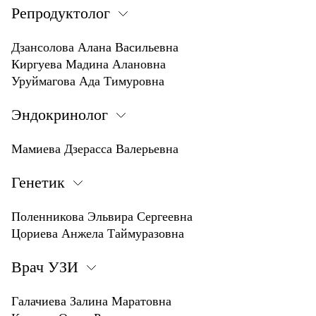
Репродуктолог
Дзансолова Алана Васильевна
Киргуева Мадина Алановна
Уруймагова Ада Тимуровна
Эндокринолог
Мамиева Дзерасса Валерьевна
Генетик
Поленникова Эльвира Сергеевна
Цориева Анжела Таймуразовна
Врач УЗИ
Галачиева Залина Маратовна